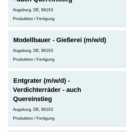
Leertaste,
Standort
Augsburg, DE, 86153
um
die
Benutzerdefiniertes
Produktion / Fertigung
Stelleninformationen
Feld
vollständig
2
anzuzeigen.
Stellenbezeichnung
Drücken
Modellbauer - Gießerei (m/w/d)
Sie
die
Standort
Augsburg, DE, 86153
Leertaste,
Benutzerdefiniertes
Produktion / Fertigung
um
Feld
die
2
Stelleninformationen
Stellenbezeichnung
Drücken
vollständig
Entgrater (m/w/d) -
Sie
anzuzeigen.
Verdichterräder - auch
die
Leertaste,
Quereinstieg
um
die
Standort
Augsburg, DE, 86153
Stelleninformationen
Benutzerdefiniertes
Produktion / Fertigung
vollständig
Feld
anzuzeigen.
2