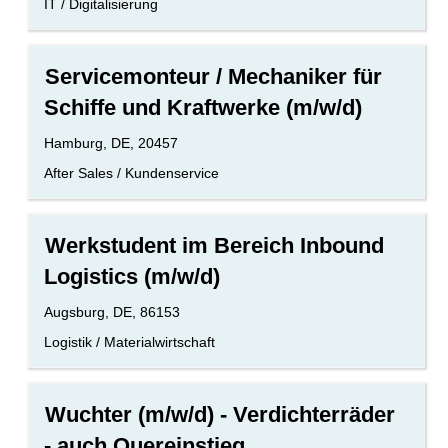
die
Benutzerdefiniertes
IT / Digitalisierung
Stelleninformationen
Feld
vollständig
2
anzuzeigen.
Stellenbezeichnung
Drücken
Servicemonteur / Mechaniker für
Sie
Schiffe und Kraftwerke (m/w/d)
die
Leertaste,
Standort
Hamburg, DE, 20457
um
die
Benutzerdefiniertes
After Sales / Kundenservice
Stelleninformationen
Feld
vollständig
2
anzuzeigen.
Stellenbezeichnung
Drücken
Werkstudent im Bereich Inbound
Sie
Logistics (m/w/d)
die
Leertaste,
Standort
Augsburg, DE, 86153
um
die
Benutzerdefiniertes
Logistik / Materialwirtschaft
Stelleninformationen
Feld
vollständig
2
anzuzeigen.
Stellenbezeichnung
Drücken
Wuchter (m/w/d) - Verdichterräder
Sie
- auch Quereinstieg
die