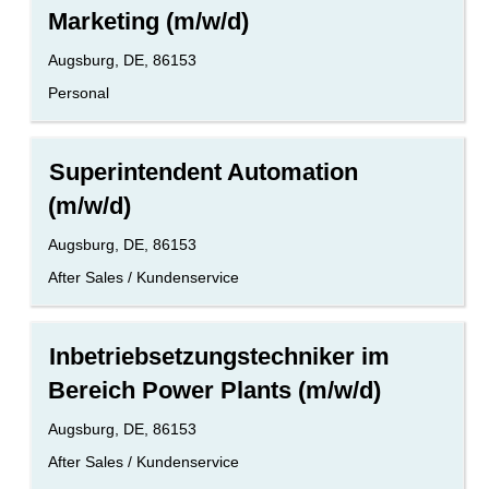
Sie
Marketing (m/w/d)
die
Leertaste,
Standort
Augsburg, DE, 86153
um
die
Benutzerdefiniertes
Personal
Stelleninformationen
Feld
vollständig
2
anzuzeigen.
Stellenbezeichnung
Drücken
Superintendent Automation
Sie
(m/w/d)
die
Leertaste,
Standort
Augsburg, DE, 86153
um
die
Benutzerdefiniertes
After Sales / Kundenservice
Stelleninformationen
Feld
vollständig
2
anzuzeigen.
Stellenbezeichnung
Drücken
Inbetriebsetzungstechniker im
Sie
Bereich Power Plants (m/w/d)
die
Leertaste,
Standort
Augsburg, DE, 86153
um
die
Benutzerdefiniertes
After Sales / Kundenservice
Stelleninformationen
Feld