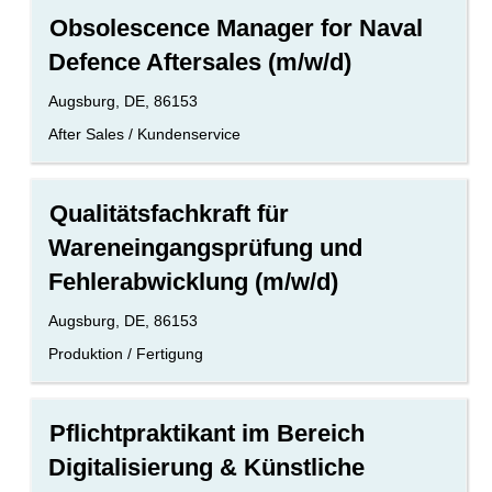
Stellenbezeichnung
Drücken
Obsolescence Manager for Naval
Sie
Defence Aftersales (m/w/d)
die
Leertaste,
Standort
Augsburg, DE, 86153
um
die
Benutzerdefiniertes
After Sales / Kundenservice
Stelleninformationen
Feld
vollständig
2
anzuzeigen.
Stellenbezeichnung
Drücken
Qualitätsfachkraft für
Sie
Wareneingangsprüfung und
die
Leertaste,
Fehlerabwicklung (m/w/d)
um
die
Standort
Augsburg, DE, 86153
Stelleninformationen
Benutzerdefiniertes
Produktion / Fertigung
vollständig
Feld
anzuzeigen.
2
Stellenbezeichnung
Drücken
Pflichtpraktikant im Bereich
Sie
Digitalisierung & Künstliche
die
Leertaste,