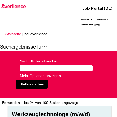
Job Portal (DE)
Sprache
Mein Profil
Mitarbeiterzugang
(aktuelle
Startseite
|
bei everllence
Seite)
Suchergebnisse für
"".
Nach Stichwort suchen
Mehr Optionen anzeigen
Suchergebnisse
Es werden 1 bis 24 von 109 Stellen angezeigt
für
Stellenbezeichnung
Drücken
"".
Werkzeugtechnologe (m/w/d)