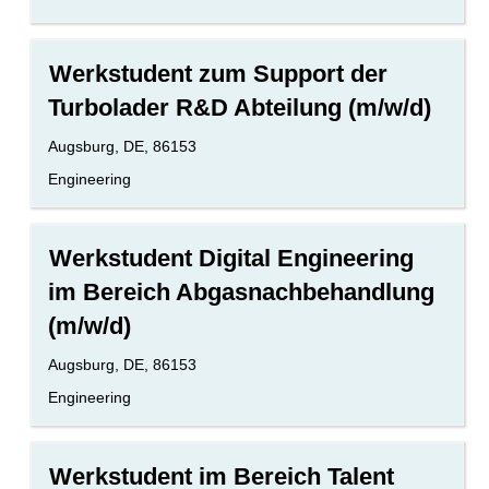
vollständig
Feld
anzuzeigen.
2
Stellenbezeichnung
Drücken
Werkstudent zum Support der
Sie
Turbolader R&D Abteilung (m/w/d)
die
Leertaste,
Standort
Augsburg, DE, 86153
um
die
Benutzerdefiniertes
Engineering
Stelleninformationen
Feld
vollständig
2
anzuzeigen.
Stellenbezeichnung
Drücken
Werkstudent Digital Engineering
Sie
im Bereich Abgasnachbehandlung
die
Leertaste,
(m/w/d)
um
die
Standort
Augsburg, DE, 86153
Stelleninformationen
Benutzerdefiniertes
Engineering
vollständig
Feld
anzuzeigen.
2
Stellenbezeichnung
Drücken
Werkstudent im Bereich Talent