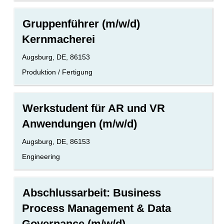
vollständig
2
anzuzeigen.
Stellenbezeichnung
Drücken
Gruppenführer (m/w/d)
Sie
Kernmacherei
die
Leertaste,
Standort
Augsburg, DE, 86153
um
die
Benutzerdefiniertes
Produktion / Fertigung
Stelleninformationen
Feld
vollständig
2
anzuzeigen.
Stellenbezeichnung
Drücken
Werkstudent für AR und VR
Sie
Anwendungen (m/w/d)
die
Leertaste,
Standort
Augsburg, DE, 86153
um
die
Benutzerdefiniertes
Engineering
Stelleninformationen
Feld
vollständig
2
anzuzeigen.
Stellenbezeichnung
Drücken
Abschlussarbeit: Business
Sie
Process Management & Data
die
Leertaste,
Governance (m/w/d)