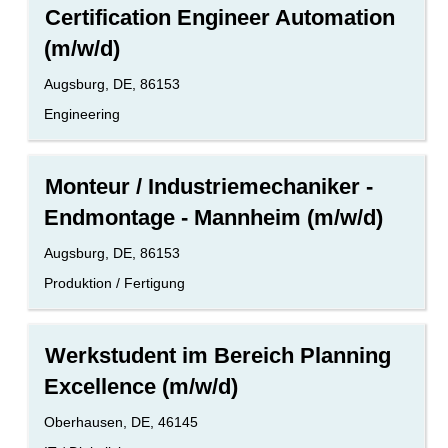
anzuzeigen.
Stellenbezeichnung
Drücken
Certification Engineer Automation
aus,
Sie
um
(m/w/d)
die
alle
Leertaste,
Details
Standort
Augsburg, DE, 86153
um
anzuzeigen.
die
Benutzerdefiniertes
Engineering
Stelleninformationen
Feld
vollständig
2
anzuzeigen.
Stellenbezeichnung
Drücken
Monteur / Industriemechaniker -
Sie
Endmontage - Mannheim (m/w/d)
die
Leertaste,
Standort
Augsburg, DE, 86153
um
die
Benutzerdefiniertes
Produktion / Fertigung
Stelleninformationen
Feld
vollständig
2
anzuzeigen.
Stellenbezeichnung
Drücken
Werkstudent im Bereich Planning
Sie
Excellence (m/w/d)
die
Leertaste,
Standort
Oberhausen, DE, 46145
um