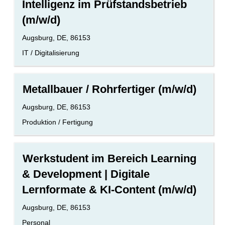
Intelligenz im Prüfstandsbetrieb
um
(m/w/d)
die
Stelleninformationen
Standort
Augsburg, DE, 86153
vollständig
anzuzeigen.
Benutzerdefiniertes
IT / Digitalisierung
Feld
2
Stellenbezeichnung
Drücken
Metallbauer / Rohrfertiger (m/w/d)
Sie
die
Standort
Augsburg, DE, 86153
Leertaste,
Benutzerdefiniertes
Produktion / Fertigung
um
Feld
die
2
Stelleninformationen
Stellenbezeichnung
Drücken
vollständig
Werkstudent im Bereich Learning
Sie
anzuzeigen.
& Development | Digitale
die
Leertaste,
Lernformate & KI-Content (m/w/d)
um
die
Standort
Augsburg, DE, 86153
Stelleninformationen
Benutzerdefiniertes
Personal