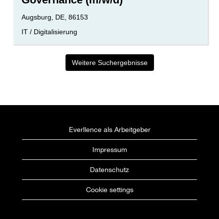
um
die
Standort
Augsburg, DE, 86153
Stelleninformationen
Benutzerdefiniertes
IT / Digitalisierung
vollständig
Feld
anzuzeigen.
2
Weitere Suchergebnisse
Everllence als Arbeitgeber
Impressum
Datenschutz
Cookie settings