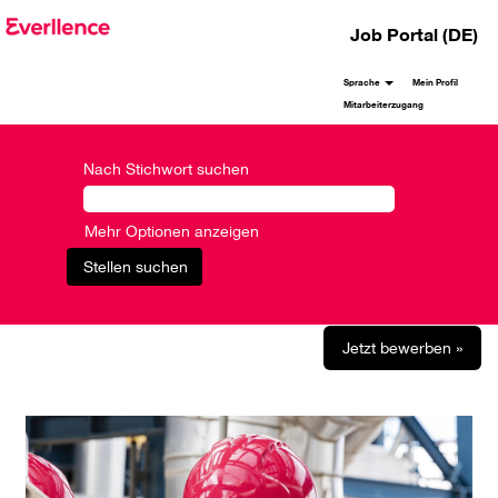
Job Portal (DE)
Sprache
Mein Profil
Mitarbeiterzugang
Nach Stichwort suchen
Mehr Optionen anzeigen
Jetzt bewerben »