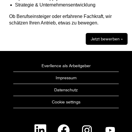
Strategie & Unternehmensentwicklung
Ob Berufseinsteiger oder erfahrene Fachkraft, wir
schätzen Ihren Antrieb, etwas zu bewegen.
Jetzt bewerben »
Everllence als Arbeitgeber
Impressum
Datenschutz
Cookie settings
W
W
W
W
i
i
i
i