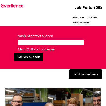
Job Portal (DE)
Sprache
Mein Profil
Mitarbeiterzugang
Nach Stichwort suchen
Mehr Optionen anzeigen
Jetzt bewerben »