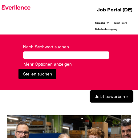
Job Portal (DE)
Sprache
Mein Profil
Mitarbeiterzugang
Nach Stichwort suchen
Mehr Optionen anzeigen
Jetzt bewerben »