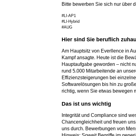
Bitte bewerben Sie sich nur über 
#LI-AP1
#LI-Hybrid
#AUG
Hier sind Sie beruflich zuha
Am Hauptsitz von Everllence in A
Kampf ansagte. Heute ist die Bewä
Hauptaufgabe geworden – nicht nur
rund 5.000 Mitarbeitende an unse
Effizienzsteigerungen bei einze
Softwarelösungen bis hin zu große
richtig, wenn Sie etwas bewegen 
Das ist uns wichtig
Integrität und Compliance sind we
Chancengleichheit und freuen uns 
uns durch. Bewerbungen von Mens
Hinweis: Soweit Begriffe im gener