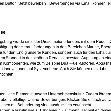
den Button "Jetzt bewerben". Bewerbungen via Email können leid
use
ugsburg wurde einst der Dieselmotor erfunden, mit dem Rudolf
ltigung der Herausforderungen in den Bereichen Marine, Energi
 für den Erfolg unserer Kunden, sondern auch für den Erhalt u
rem Standort in der schönen Renaissancestadt Augsburg an eine
lnen Komponenten, wie zum Beispiel Dual-Fuel-Motoren, Abga
n Innovationen auf Systemebene. Auch Sie können uns dabei un
möchten.
sentliche Elemente unserer Unternehmenskultur. Zudem fördern 
über vielfältige Online-Bewerbungen. Klicken Sie einfach auf „J
chen mit Behinderung sind ausdrücklich erwünscht.
ischen Maskulin wie z.B. Ingenieur, Kaufmann, Techniker verwen