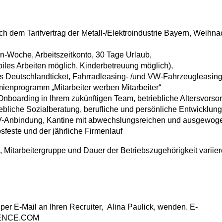
ach dem Tarifvertrag der Metall-/Elektroindustrie Bayern, Weihn
n-Woche, Arbeitszeitkonto, 30 Tage Urlaub,
obiles Arbeiten möglich, Kinderbetreuung möglich),
tes Deutschlandticket, Fahrradleasing- /und VW-Fahrzeugleasing, 
ienprogramm „Mitarbeiter werben Mitarbeiter“
 Onboarding in Ihrem zukünftigen Team, betriebliche Altersvo
iebliche Sozialberatung, berufliche und persönliche Entwicklu
NV-Anbindung, Kantine mit abwechslungsreichen und ausgewog
sfeste und der jährliche Firmenlauf
, Mitarbeitergruppe und Dauer der Betriebszugehörigkeit variie
per E-Mail an Ihren Recruiter, Alina Paulick, wenden. E-
LENCE.COM